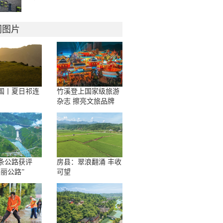
门图片
国丨夏日祁连
竹溪登上国家级旅游
杂志 擦亮文旅品牌
条公路获评
房县：翠浪翻涌 丰收
美丽公路”
可望