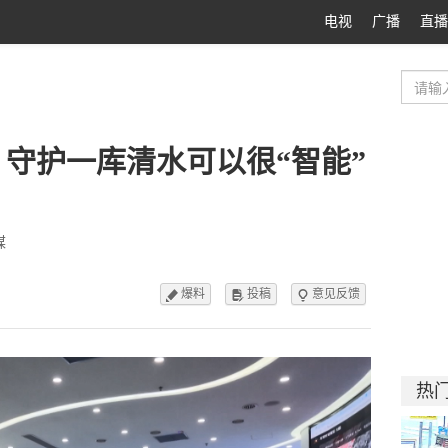
电视
广播
直播
 守护一库清水可以很“智能”
媒
爆料
投稿
意见反馈



热