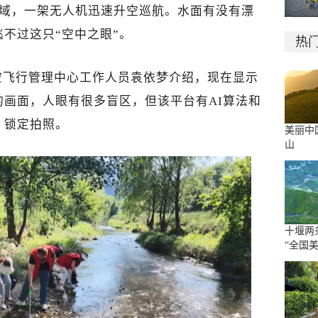
流域，一架无人机迅速升空巡航。水面有没有漂
不过这只“空中之眼”。
热
空飞行管理中心工作人员袁依梦介绍，现在显示
画面，人眼有很多盲区，但该平台有AI算法和
、锁定拍照。
美丽中
山
十堰两
“全国