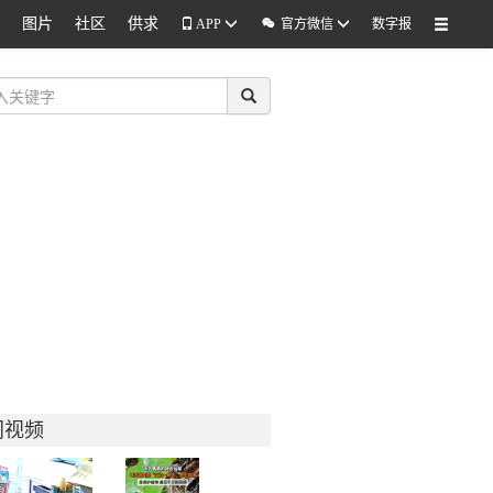
图片
社区
供求

APP
官方微信
数字报
门视频