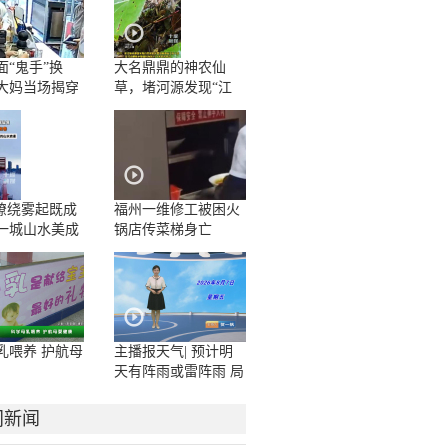
面“鬼手”换
大名鼎鼎的神农仙
大妈当场揭穿
草，堵河源发现“江
边一碗水”野生群落
”缭绕雾起既成
福州一维修工被困火
一城山水美成
锅店传菜梯身亡
卷
乳喂养 护航母
主播报天气| 预计明
天有阵雨或雷阵雨 局
地大雨或暴雨
门新闻