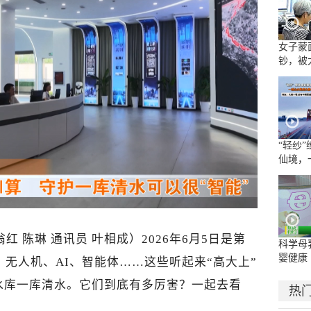
女子蒙
钞，被
“轻纱
仙境，
水墨长
翁红
陈琳
通讯员
叶相成
）2026年6月5日是第
科学母
婴健康
，无人机、
AI、智能体……这些听起来“高大上”
水库
一库清水。它们到底有多厉害？一起去看
热