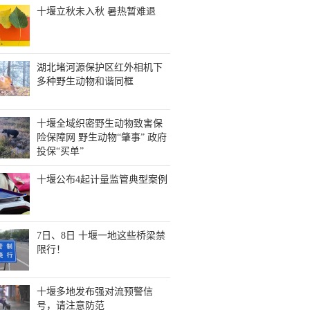
十堰立秋未入秋 暑热暂难退
湖北堵河源保护区红外相机下
多种野生动物和谐同框
十堰全域织密野生动物致害保
险保障网 野生动物“肇事” 政府
投保“买单”
十堰公布4起计量监管典型案例
7日、8日 十堰一地这些桥梁禁
限行！
十堰多地发布强对流预警信
号，请注意防范