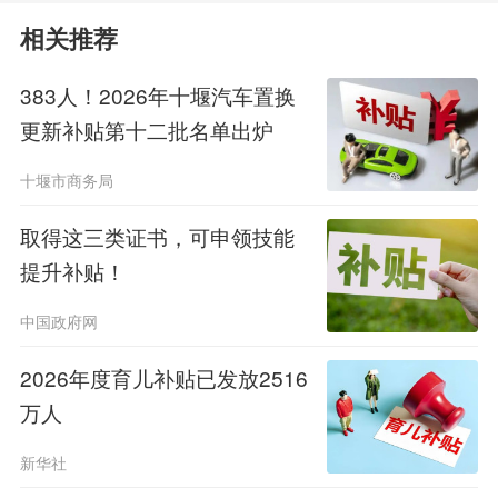
赁住房能买吗？
相关推荐
答：可以，但需承诺购房后退出。
383人！2026年十堰汽车置换
2025年以前入住配租型人才住房的，承
更新补贴第十二批名单出炉
诺中需注明：自愿放弃已承租人才住房
十堰市商务局
的购买权。
取得这三类证书，可申领技能
提升补贴！
问：必须全款吗？
中国政府网
答：全款、贷款均可。公积金首付
2026年度育儿补贴已发放2516
最低20%，商业贷款按银行政策执行。
万人
问：房价怎么查？
新华社