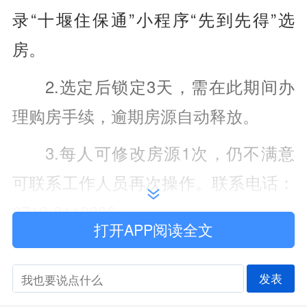
录“十堰住保通”小程序“先到先得”选
房。
2.选定后锁定3天，需在此期间办
理购房手续，逾期房源自动释放。
3.每人可修改房源1次，仍不满意
可联系工作人员再次操作。联系电话：
0719-8110806。
打开APP阅读全文
常见问题速答
发表
问：租着人才房/公租房/保障性租