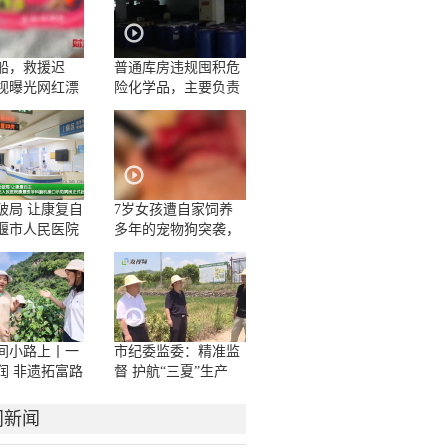
船，救援迟
普通库房违规囤积危
视曝光网红漂
险化学品，主要负责
人一问三不知
破局 让康复自
7岁女孩遭自家饲养
堰市人民医院
多年的宠物狗突袭，
学科脑机接口
面部被咬伤10多处，
房正式启用
嘴唇被撕裂
间小路上丨一
市纪委监委：精准监
润 非遗拓富路
督 护航“三夏”生产
门新闻