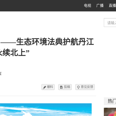
电视
广播
直播
钧 ——生态环境法典护航丹江
永续北上”
媒
爆料
投稿
意见反馈



热