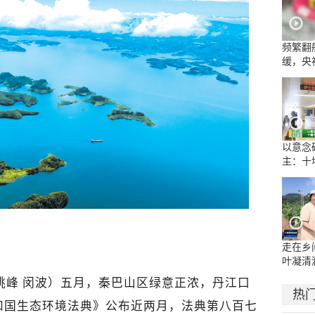
频繁翻
缓，央
流乱象
以意念
主：十
康复医
示范病
走在乡
叶凝清
姚峰 闵波
）
五月，秦巴山区绿意正浓，丹江口
热
和国生态环境法典》公布近两月，法典第八百七