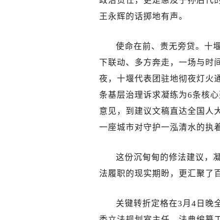
政治责任，更是惠及子孙后代的
王永辉的话掷地有声。
使命在前、责无旁贷。十
下联动、多方奔走，一场与时间
夜，十堰代表团驻地彻夜灯火通
条基层治理诉求凝练为6条核心
意见，到建议文稿直达全国人
一座城市对守护一泓清水的执
这份沉甸甸的修法建议，
法履职的现实期盼，更汇聚了
关键转折定格在3月4日晚
委立法规划室主任、法典编纂