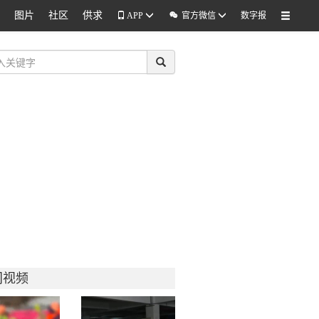
图片
社区
供求

APP
官方微信
数字报
门视频