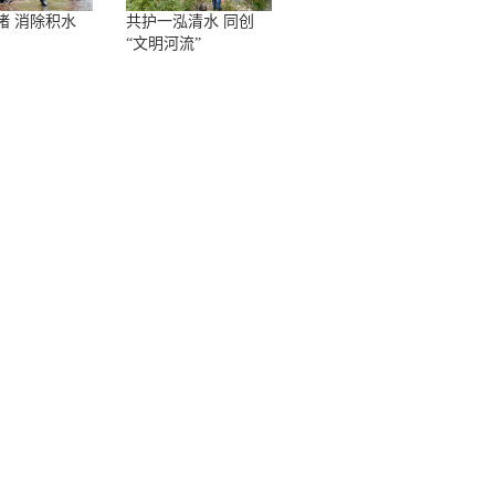
堵 消除积水
共护一泓清水 同创
“文明河流”