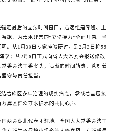
历史担当。”面对“几乎不可能完成”的任务，
堰锚定最后的立法时间窗口，迅速组建专班、上
赛跑、为清水建言的“立法接力”全面开启。当
明。从1月30日专家座谈研讨，到2月3日将56
建议；从2月6日正式向省人大常委会报送修改
大常委会法工委案头，清晰的时间轨迹，镌刻着
着坚守与责任担当。
凝结着库区多年治理的现实痛点，承载着基层执
百万库区群众守水护水的共同心声。
全国两会湖北代表团驻地。全国人大常委会法工
工作专班生态保护小组牵头人施春风，专班成员