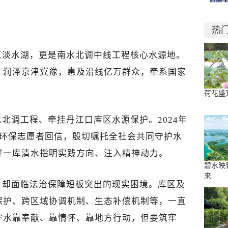
热
工淡水湖，更是南水北调中线工程核心水源地。
，润泽京津冀豫，惠及沿线亿万群众，牵系国家
荷花盛
北调工程、牵挂丹江口库区水源保护。2024年
区环保志愿者回信，殷切嘱托全社会共同守护水
好一库清水指明实践方向、注入精神动力。
碧水映
来
，却面临法治保障短板突出的现实困境。库区及
保护、跨区域协调机制、生态补偿机制等，一直
守水靠奉献、靠情怀、靠地方行动，但要筑牢