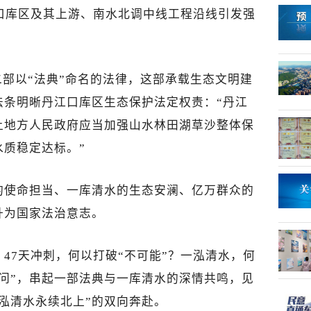
口库区及其上游、南水北调中线工程沿线引发强
部以“法典”命名的法律，这部承载生态文明建
法条明晰丹江口库区生态保护法定权责：“丹江
上地方人民政府应当加强山水林田湖草沙整体保
质稳定达标。”
的使命担当、一库清水的生态安澜、亿万群众的
升为国家法治意志。
？47天冲刺，何以打破“不可能”？一泓清水，何
问”，串起一部法典与一库清水的深情共鸣，见
泓清水永续北上”的双向奔赴。