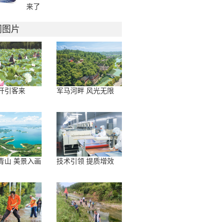
来了
门图片
开引客来
军马河畔 风光无限
青山 美景入画
技术引领 提质增效