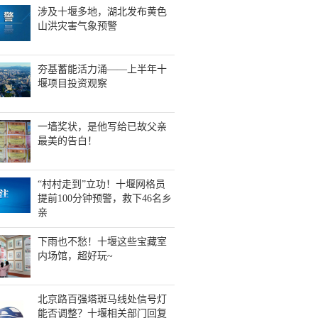
涉及十堰多地，湖北发布黄色
山洪灾害气象预警
夯基蓄能活力涌——上半年十
堰项目投资观察
一墙奖状，是他写给已故父亲
最美的告白！
“村村走到”立功！十堰网格员
提前100分钟预警，救下46名乡
亲
下雨也不愁！十堰这些宝藏室
内场馆，超好玩~
北京路百强塔斑马线处信号灯
能否调整？十堰相关部门回复