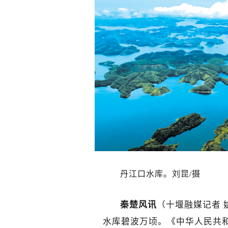
丹江口水库。刘昆/摄
秦楚风讯
（十堰融媒
记者 
水库碧波万顷。《中华人民共