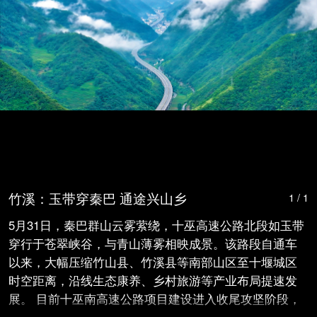
竹溪：玉带穿秦巴 通途兴山乡
1 / 1
5月31日，秦巴群山云雾萦绕，十巫高速公路北段如玉带
穿行于苍翠峡谷，与青山薄雾相映成景。该路段自通车
以来，大幅压缩竹山县、竹溪县等南部山区至十堰城区
时空距离，沿线生态康养、乡村旅游等产业布局提速发
展。 目前十巫南高速公路项目建设进入收尾攻坚阶段，
建成后将与北段无缝衔接，打通十堰南向连接陕、渝的