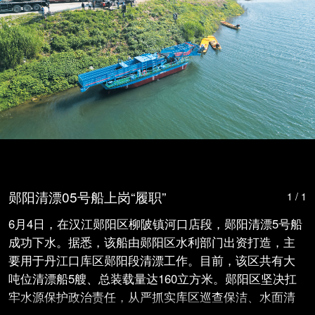
郧阳清漂05号船上岗“履职”
1 / 1
6月4日，在汉江郧阳区柳陂镇河口店段，郧阳清漂5号船
成功下水。据悉，该船由郧阳区水利部门出资打造，主
要用于丹江口库区郧阳段清漂工作。目前，该区共有大
吨位清漂船5艘、总装载量达160立方米。郧阳区坚决扛
牢水源保护政治责任，从严抓实库区巡查保洁、水面清
漂、生态治理等工作，确保一库清水永续北上。特约记