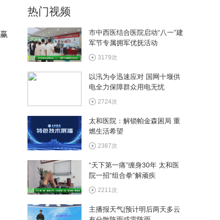
热门视频
市中西医结合医院启动“八一”建
绩赢
军节专属拥军优抚活动
7月29日《十堰新闻联播》
3179次
以汛为令迅速应对 国网十堰供
电全力保障群众用电无忧
7月28日《十堰新闻联播》
2724次
太和医院：解锁帕金森困局 重
燃生活希望
7月27日《十堰新闻联播》
2387次
“天下第一痛”缠身30年 太和医
院一招“组合拳”解顽疾
2211次
主播报天气|预计明后两天多云
有分散阵雨或雷阵雨