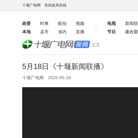
十堰广电网
党风政风热线
政要
时事
航拍
视频
电视
新闻联
本地
县市
省内
直播
节目
廉政聚
客户端
正文
数字报
5月18日《十堰新闻联播》
十堰广电网 2026-05-18