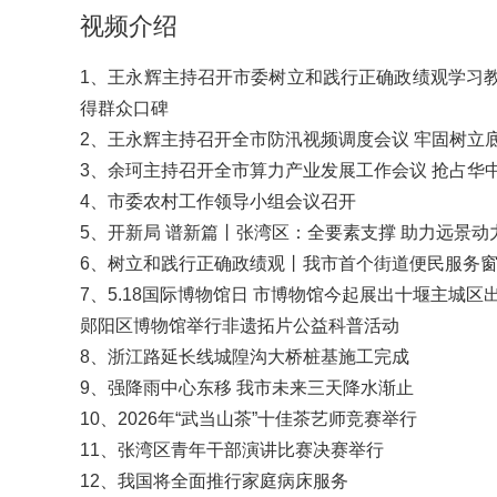
视频介绍
1、王永辉主持召开市委树立和践行正确政绩观学习教
得群众口碑
2、王永辉主持召开全市防汛视频调度会议 牢固树立
3、余珂主持召开全市算力产业发展工作会议 抢占华
4、市委农村工作领导小组会议召开
5、开新局 谱新篇丨张湾区：全要素支撑 助力远景动
6、树立和践行正确政绩观丨我市首个街道便民服务
7、5.18国际博物馆日 市博物馆今起展出十堰主城区
郧阳区博物馆举行非遗拓片公益科普活动
8、浙江路延长线城隍沟大桥桩基施工完成
9、强降雨中心东移 我市未来三天降水渐止
10、2026年“武当山茶”十佳茶艺师竞赛举行
11、张湾区青年干部演讲比赛决赛举行
12、我国将全面推行家庭病床服务