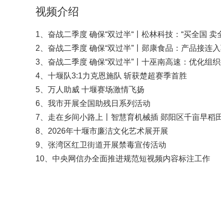
视频介绍
1、奋战二季度 确保“双过半“丨松林科技：“买全国 卖
2、奋战二季度 确保“双过半”丨郧康食品：产品接连
3、奋战二季度 确保“双过半”丨十巫南高速：优化组
4、十堰队3:1力克恩施队 斩获楚超赛季首胜
5、万人助威 十堰赛场激情飞扬
6、我市开展全国助残日系列活动
7、走在乡间小路上丨智慧育机械插 郧阳区千亩早稻
8、2026年十堰市廉洁文化艺术展开展
9、张湾区红卫街道开展禁毒宣传活动
10、中央网信办全面推进规范短视频内容标注工作