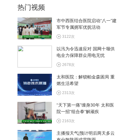
热门视频
市中西医结合医院启动“八一”建
军节专属拥军优抚活动
7月29日《十堰新闻联播》
3122次
以汛为令迅速应对 国网十堰供
电全力保障群众用电无忧
7月28日《十堰新闻联播》
2678次
太和医院：解锁帕金森困局 重
燃生活希望
7月27日《十堰新闻联播》
2313次
“天下第一痛”缠身30年 太和医
院一招“组合拳”解顽疾
2163次
主播报天气|预计明后两天多云
有分散阵雨或雷阵雨