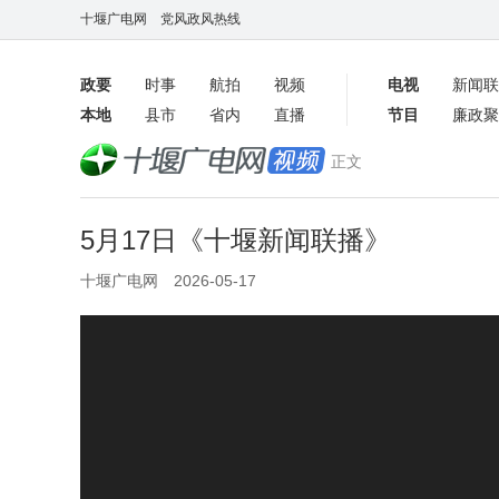
十堰广电网
党风政风热线
政要
时事
航拍
视频
电视
新闻联
本地
县市
省内
直播
节目
廉政聚
客户端
正文
数字报
5月17日《十堰新闻联播》
十堰广电网 2026-05-17