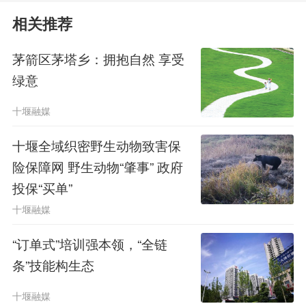
相关推荐
茅箭区茅塔乡：拥抱自然 享受
绿意
芍药花开得热烈又舒展
十堰融媒
微风拂过，花浪起伏
十堰全域织密野生动物致害保
空气里都是淡淡清香
险保障网 野生动物“肇事” 政府
投保“买单”
自带一派田园诗意
十堰融媒
“订单式”培训强本领，“全链
条”技能构生态
十堰融媒