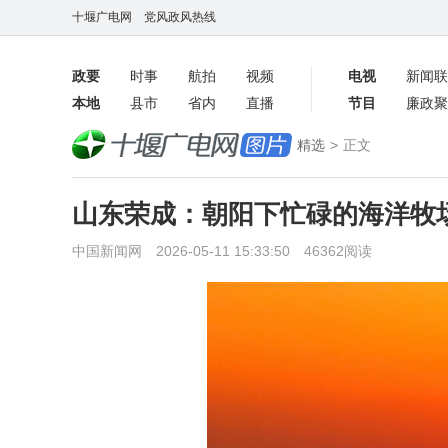
十堰广电网
党风政风热线
政要
时事
航拍
视频
电视
新闻联
本地
县市
省内
直播
节目
廉政聚
客户端
精选
>
正文
数字报
山东荣成：朝阳下忙碌的海洋牧
中国新闻网 2026-05-11 15:33:50 46362阅读