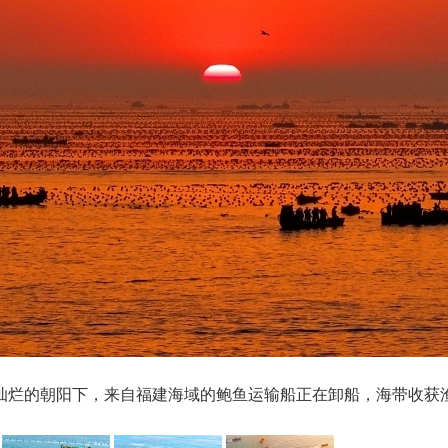
在灿烂的朝阳下，来自福建海域的鲍鱼运输船正在卸船，海带收获