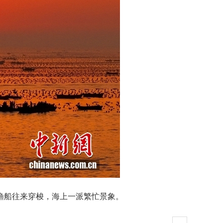
渔船往来穿梭，海上一派繁忙景象。