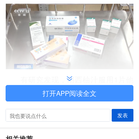
有研究发现，用西柚汁服用1片他
汀类药物，相当于用水服用12到15片他
打开APP阅读全文
汀类药物；在85种和西柚相冲突的药物
发表
中，很多是常见药，那么，大多数患者
是非专业人士，很难记住它们，怎么办