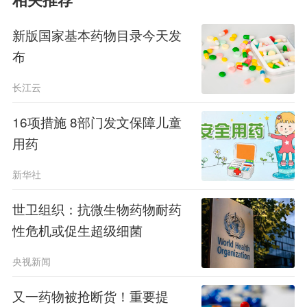
相关推荐
呢？
新版国家基本药物目录今天发
布
长江云
16项措施 8部门发文保障儿童
用药
新华社
专家表示：大家可以简单判断的一
世卫组织：抗微生物药物耐药
性危机或促生超级细菌
个方法就是查阅说明书，
如果说明书中
央视新闻
对药物的代谢记载了它可以通过3A4酶
代谢，那么它就会和西柚发生冲突，
大
又一药物被抢断货！重要提