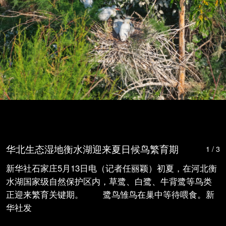
华北生态湿地衡水湖迎来夏日候鸟繁育期
1 / 3
新华社石家庄5月13日电（记者任丽颖）初夏，在河北衡
水湖国家级自然保护区内，草鹭、白鹭、牛背鹭等鸟类
正迎来繁育关键期。 鹭鸟雏鸟在巢中等待喂食。新
华社发