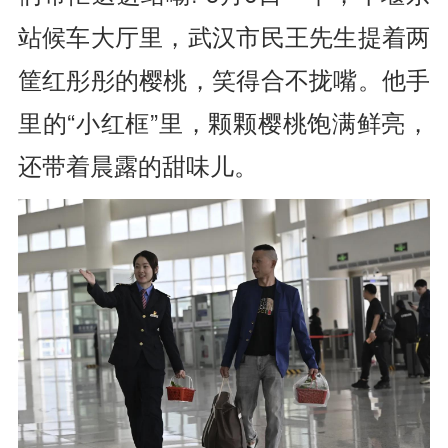
站候车大厅里，武汉市民王先生提着两
筐红彤彤的樱桃，笑得合不拢嘴。他手
里的“小红框”里，颗颗樱桃饱满鲜亮，
还带着晨露的甜味儿。