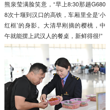
熊泉莹满脸笑意，“早上8:30那趟G680
8次十堰到汉口的高铁，车厢里全是‘小
红框’的身影。大清早刚摘的樱桃，中
午就能摆上武汉人的餐桌，新鲜得很!”