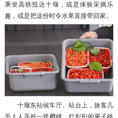
乘坐高铁抵达十堰，
或是体验采摘乐
趣，
或是把这份时令水果直接带回家。
十堰东站候车厅、站台上，
旅客几
乎人人手拎一筐樱桃，
红彤彤的果子格