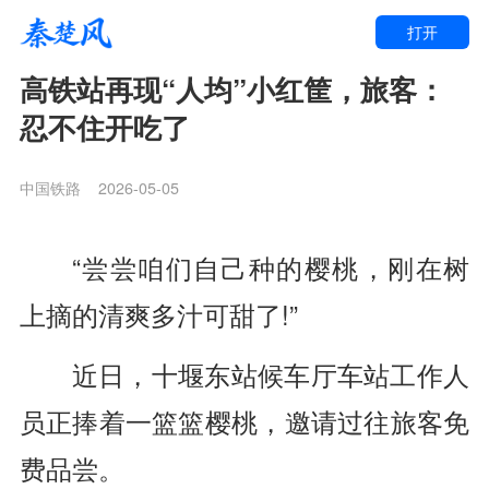
打开
高铁站再现“人均”小红筐，旅客：
忍不住开吃了
中国铁路
2026-05-05
“尝尝咱们自己种的樱桃，
刚在树
上摘的
清爽多汁可甜了!”
近日，
十堰东站候车厅
车站工作人
员正捧着一篮篮樱桃，
邀请过往旅客免
费品尝。