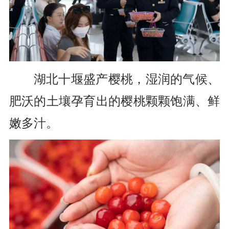
湖北十堰盛产樱桃，
湿润的气候、
肥沃的土壤
孕育出的樱桃颗颗饱满、鲜
嫩多汁。