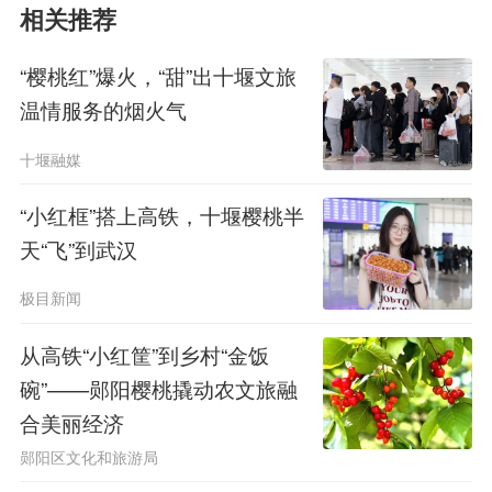
相关推荐
“樱桃红”爆火，“甜”出十堰文旅
温情服务的烟火气
十堰融媒
“小红框”搭上高铁，十堰樱桃半
天“飞”到武汉
极目新闻
从高铁“小红筐”到乡村“金饭
碗”——郧阳樱桃撬动农文旅融
合美丽经济
郧阳区文化和旅游局