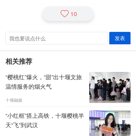
10
发表
相关推荐
“樱桃红”爆火，“甜”出十堰文旅
温情服务的烟火气
十堰融媒
“小红框”搭上高铁，十堰樱桃半
天“飞”到武汉