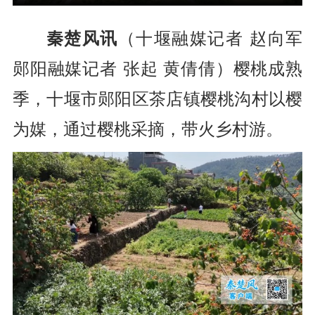
秦楚风讯
（十堰融媒记者
赵向军
郧阳
融媒记者
张起 黄倩倩）
樱桃成熟
季，十堰市郧阳区茶店镇樱桃沟村以樱
为媒，通过樱桃采摘，带火乡村游。