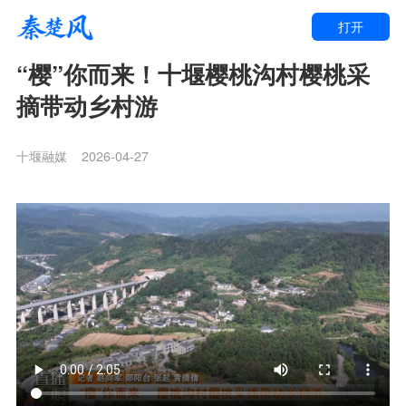
打开
“樱”你而来！十堰樱桃沟村樱桃采
摘带动乡村游
十堰融媒
2026-04-27