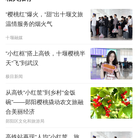
“樱桃红”爆火，“甜”出十堰文旅
温情服务的烟火气
十堰融媒
“小红框”搭上高铁，十堰樱桃半
天“飞”到武汉
极目新闻
从高铁“小红筐”到乡村“金饭
碗”——郧阳樱桃撬动农文旅融
合美丽经济
郧阳区文化和旅游局
高铁站再现“人均”小红筐，旅