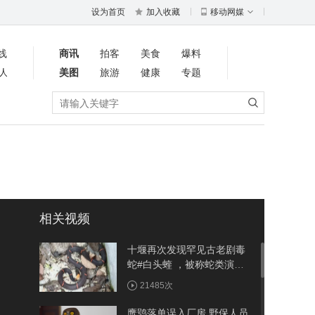
设为首页
加入收藏
移动网媒
线
商讯
拍客
美食
爆料
人
美图
旅游
健康
专题
相关视频
十堰再次发现罕见古老剧毒
蛇#白头蝰 ，被称蛇类演化
的“活化石”
21485次
鹰鸮落单误入厂房 野保人员