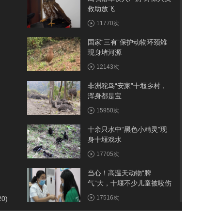
救助放飞
11770次
国家“三有”保护动物环颈雉
现身堵河源
12143次
非洲鸵鸟“安家”十堰乡村，
浑身都是宝
15950次
十余只水中“黑色小精灵”现
身十堰戏水
17705次
当心！高温天动物“脾
气”大，十堰不少儿童被咬伤
17516次
20)
很萌很调皮！小鼯鼠在武当