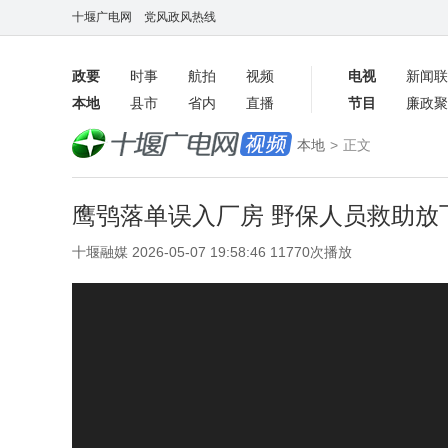
十堰广电网
党风政风热线
政要
时事
航拍
视频
电视
新闻联
本地
县市
省内
直播
节目
廉政聚
客户端
本地
>
正文
数字报
鹰鸮落单误入厂房 野保人员救助放
十堰融媒 2026-05-07 19:58:46 11770次播放