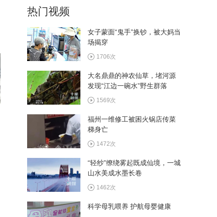
热门视频
山飞檐走壁
17079次
女子蒙面“鬼手”换钞，被大妈当
场揭穿
十堰柏林派出所来了位“稀
客”，竟是国家重点保护动物
1706次
21583次
大名鼎鼎的神农仙草，堵河源
发现“江边一碗水”野生群落
虎年观虎！快来十堰动物园
里沾“虎”气
1569次
21873次
福州一维修工被困火锅店传菜
梯身亡
“不速之客”闯进十堰人医，
它想找医生看看嘴巴？
1472次
20623次
“轻纱”缭绕雾起既成仙境，一城
山水美成水墨长卷
1462次
科学母乳喂养 护航母婴健康