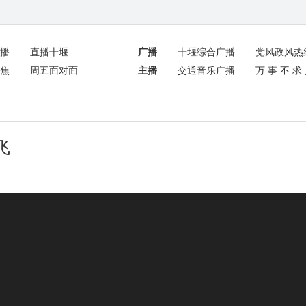
播
直播十堰
广播
十堰综合广播
党风政风热
焦
周五面对面
主播
交通音乐广播
万事不求
飞