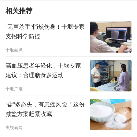
力，极易被忽视。没有症状不等于没有
相关推荐
危害，反而可能更危险。等到出现剧烈
“无声杀手”悄然伤身！十堰专家
胸背痛、头痛时，往往已经发生了致命
支招科学防控
并发症，此时再治疗往往为时已晚。
十堰融媒
高血压患者年轻化，十堰专家
高血压损伤五大器官
建议：合理膳食多运动
长期高血压会悄无声息地损害人体
十堰广电
五大核心器官，这也是其致死致残率居
“盐”多必失，有患癌风险！这份
高不下的根本原因。
减盐方案赶紧收藏
在心脏方面，长期高压会导致心肌
央视新闻