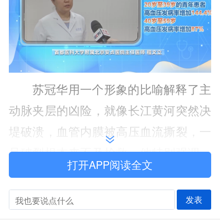
苏冠华用一个形象的比喻解释了主
动脉夹层的凶险，就像长江黄河突然决
堤破溃，血管内膜被高压血流撕裂，一
旦破裂根本来不及抢救。他特别强调，
打开APP阅读全文
高血压被称为“无声杀手”，约半数患者
没有明显症状，人体会逐渐适应血压升
发表
高的状态，仅可能出现轻微头晕、乏