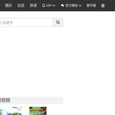
图片
社区
供求

APP
官方微信
数字报
门视频