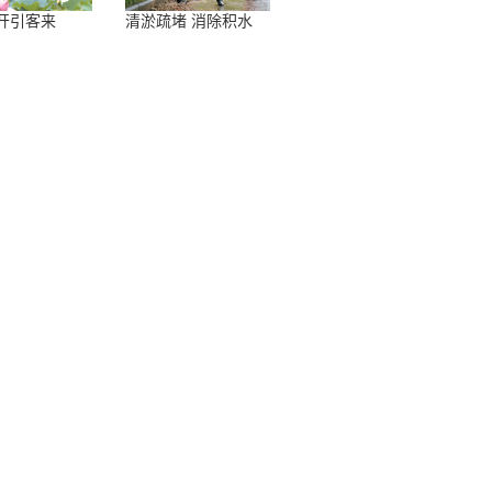
开引客来
清淤疏堵 消除积水