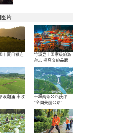
门图片
国丨夏日祁连
竹溪登上国家级旅游
杂志 擦亮文旅品牌
翠浪翻涌 丰收
十堰两条公路获评
“全国美丽公路”