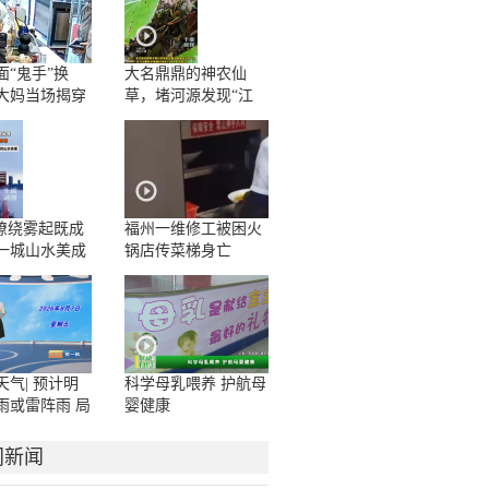
面“鬼手”换
大名鼎鼎的神农仙
大妈当场揭穿
草，堵河源发现“江
边一碗水”野生群落
”缭绕雾起既成
福州一维修工被困火
一城山水美成
锅店传菜梯身亡
卷
天气| 预计明
科学母乳喂养 护航母
雨或雷阵雨 局
婴健康
或暴雨
门新闻