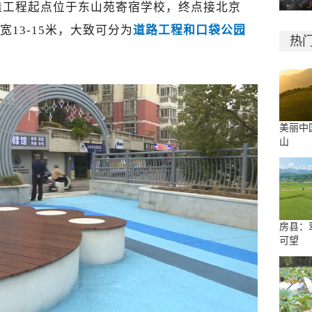
造工程起点位于东山苑寄宿学校，终点接北京
宽13-15米，大致可分为
道路工程和口袋公园
热
美丽中
山
房县：
可望