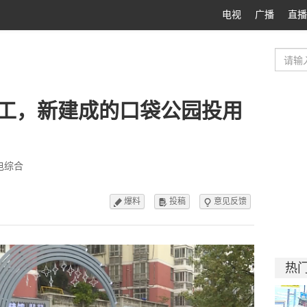
电视
广播
直播
工，新建成的口袋公园投用
电综合
爆料
投稿
意见反馈



热