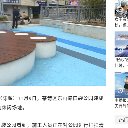
女子蒙
钞，被
“轻纱
仙境，
水墨长
张陈堰）11月9日，茅箭区东山路口袋公园建成
主播报
天有阵
的休闲场地。
地大雨
热
口袋公园看到，施工人员正在对公园进行打扫清