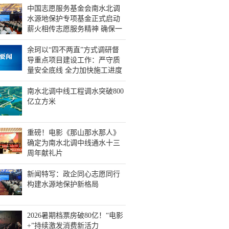
中国志愿服务基金会南水北调
水源地保护专项基金正式启动
薪火相传志愿服务精神 确保一
泓清水永续北上 徐福顺讲话 王
永辉致辞 余珂主持
余珂以“四不两直”方式调研督
导重点项目建设工作：严守质
量安全底线 全力加快施工进度
南水北调中线工程调水突破800
亿立方米
重磅！电影《那山那水那人》
确定为南水北调中线通水十三
周年献礼片
新闻特写：政企同心志愿同行
构建水源地保护新格局
2026暑期档票房破80亿！“电影
+”持续激发消费新活力