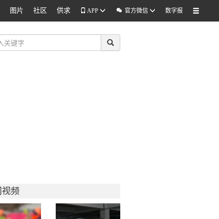
图片
社区
供求

APP
官方微信
数字报
门视频