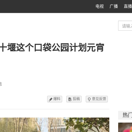
电视
广播
直播
！十堰这个口袋公园计划元宵
电
爆料
投稿
意见反馈



热