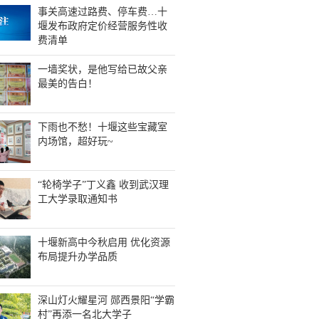
事关高速过路费、停车费…十
堰发布政府定价经营服务性收
费清单
一墙奖状，是他写给已故父亲
最美的告白！
下雨也不愁！十堰这些宝藏室
内场馆，超好玩~
“轮椅学子”丁义鑫 收到武汉理
工大学录取通知书
十堰新高中今秋启用 优化资源
布局提升办学品质
深山灯火耀星河 郧西景阳“学霸
村”再添一名北大学子