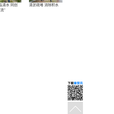
泓清水 同创
清淤疏堵 消除积水
流”