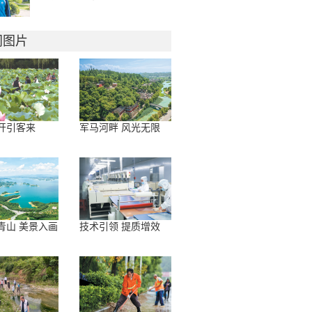
门图片
开引客来
军马河畔 风光无限
青山 美景入画
技术引领 提质增效