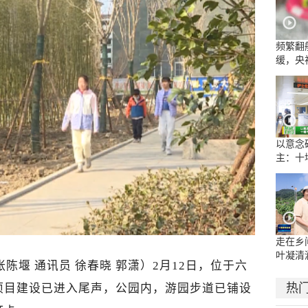
频繁翻
缓，央
流乱象
以意念
主：十
康复医
示范病
走在乡
叶凝清
张陈堰 通讯员 徐春晓 郭潇）
2月12日，位于六
热
项目建设已进入尾声，公园内，游园步道已铺设