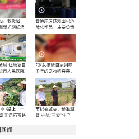
船，救援迟
普通库房违规囤积危
视曝光网红漂
险化学品，主要负责
人一问三不知
破局 让康复自
7岁女孩遭自家饲养
堰市人民医院
多年的宠物狗突袭，
学科脑机接口
面部被咬伤10多处，
房正式启用
嘴唇被撕裂
间小路上丨一
市纪委监委：精准监
润 非遗拓富路
督 护航“三夏”生产
门新闻