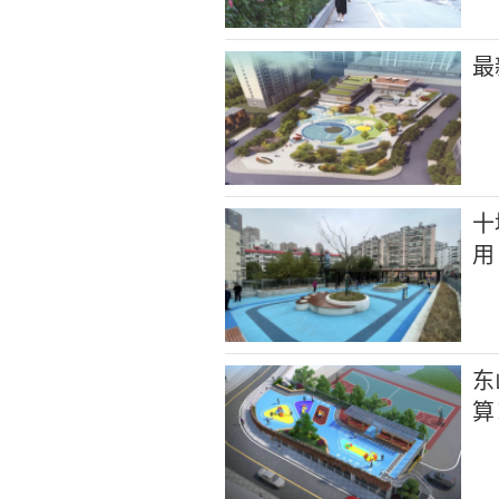
最
十
用
东
算