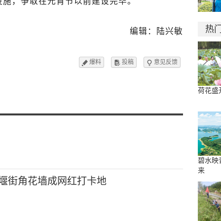
设施，争取在元宵节以前建设完毕。
热
编辑：陆兴敏
爆料
投稿
意见反馈



荷花盛
碧水映
来
堰街角花墙成网红打卡地