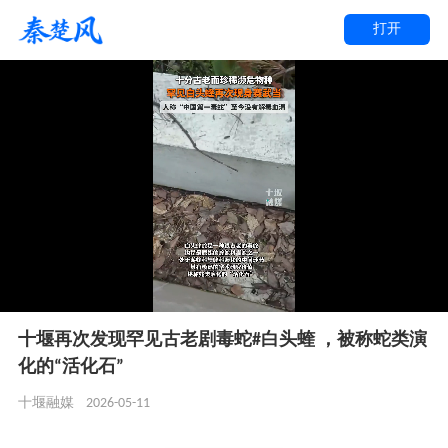
打开
十堰再次发现罕见古老剧毒蛇#白头蝰 ，被称蛇类演
化的“活化石”
2026-05-11
十堰融媒