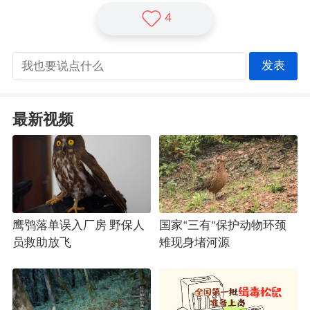
4
发表
最新视频
鹰鸮落单误入厂房 野保人
国家“三有”保护动物环颈
员救助放飞
雉现身堵河源