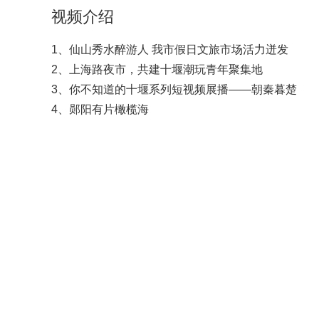
视频介绍
1、仙山秀水醉游人 我市假日文旅市场活力迸发
2、上海路夜市，共建十堰潮玩青年聚集地
3、你不知道的十堰系列短视频展播——朝秦暮楚
4、郧阳有片橄榄海