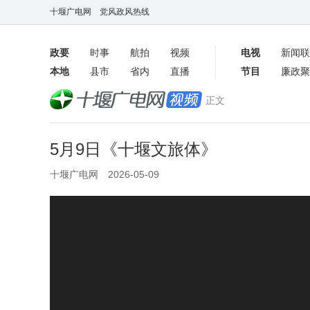
十堰广电网
党风政风热线
政要
时事
航拍
视频
电视
新闻联
本地
县市
省内
直播
节目
廉政聚
客户端
正文
数字报
5月9日《十堰文旅体》
十堰广电网 2026-05-09