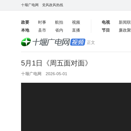
十堰广电网
党风政风热线
政要
时事
航拍
视频
电视
新闻联
本地
县市
省内
直播
节目
廉政聚
客户端
正文
数字报
5月1日《周五面对面》
十堰广电网 2026-05-01