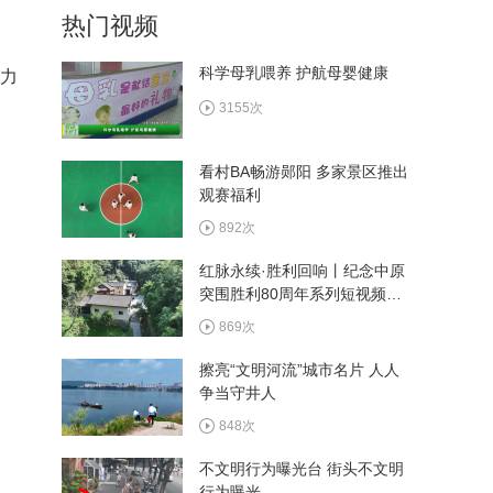
热门视频
科学母乳喂养 护航母婴健康
全力
5月1日《周五面对面》
3155次
看村BA畅游郧阳 多家景区推出
观赛福利
4月17日《周五面对面》
892次
红脉永续·胜利回响丨纪念中原
突围胜利80周年系列短视频
2月13日《周五面对面》
——古院
869次
擦亮“文明河流”城市名片 人人
争当守井人
848次
不文明行为曝光台 街头不文明
行为曝光