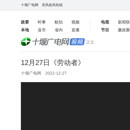
十堰广电网
党风政风热线
政要
时事
航拍
视频
电视
新闻联
本地
县市
省内
直播
节目
廉政聚
客户端
正文
数字报
12月27日《劳动者》
十堰广电网 2022-12-27