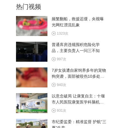
热门视频
频繁翻船，救援迟缓，央视曝
光网红漂流乱象
6月16日《劳动者》
1323次
普通库房违规囤积危险化学
品，主要负责人一问三不知
6月9日《劳动者》
997次
7岁女孩遭自家饲养多年的宠物
狗突袭，面部被咬伤10多处，
6月2日《劳动者》
嘴唇被撕裂
940次
以意念破局 让康复自主：十堰
市人民医院康复医学科脑机接
口示范病房正式启用
931次
市纪委监委：精准监督 护航“三
夏”生产