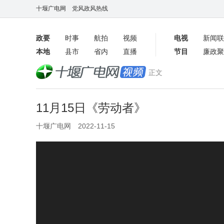
十堰广电网
党风政风热线
政要
时事
航拍
视频
电视
新闻联
本地
县市
省内
直播
节目
廉政聚
客户端
正文
数字报
11月15日《劳动者》
十堰广电网 2022-11-15