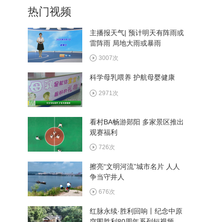
热门视频
主播报天气| 预计明天有阵雨或
雷阵雨 局地大雨或暴雨
6月16日《劳动者》
3007次
科学母乳喂养 护航母婴健康
6月9日《劳动者》
2971次
看村BA畅游郧阳 多家景区推出
观赛福利
6月2日《劳动者》
726次
擦亮“文明河流”城市名片 人人
争当守井人
676次
红脉永续·胜利回响丨纪念中原
突围胜利80周年系列短视频