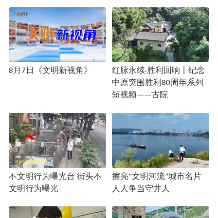
8月7日《文明新视角》
红脉永续·胜利回响丨纪念
中原突围胜利80周年系列
短视频——古院
不文明行为曝光台 街头不
擦亮“文明河流”城市名片
文明行为曝光
人人争当守井人