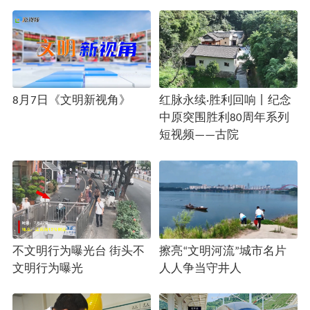
8月7日《文明新视角》
红脉永续·胜利回响丨纪念
中原突围胜利80周年系列
短视频——古院
不文明行为曝光台 街头不
擦亮“文明河流”城市名片
文明行为曝光
人人争当守井人