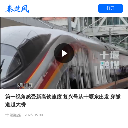
打开
第一视角感受新高铁速度 复兴号从十堰东出发 穿隧
道越大桥
2026-06-30
十堰融媒