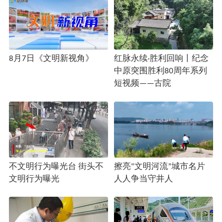
8月7日《文明新视角》
红脉永续·胜利回响丨纪念
中原突围胜利80周年系列
短视频——古院
不文明行为曝光台 街头不
擦亮“文明河流”城市名片
文明行为曝光
人人争当守井人