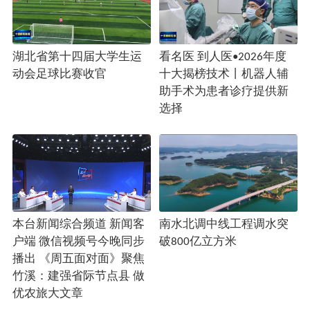
湖北省第十四届大学生运
看名医 到人医•2026年度
动会足球比赛收官
十大揭榜技术丨机器人辅
助手术为患者诊疗提供新
选择
本台新闻综合频道 新闻客
南水北调中线工程调水突
户端 微信视频号今晚同步
破800亿立方米
播出 《周五面对面》聚焦
竹溪：建强省际节点县 做
优农旅大文章