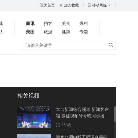
设为首页
加入收藏
移动网媒
线
商讯
拍客
美食
爆料
人
美图
旅游
健康
专题
相关视频
本台新闻综合频道 新闻客户
端 微信视频号今晚同步播出
《周五面对面》聚焦竹溪：
253次
建强省际节点县 做优农旅大
文章
南水北调中线工程调水突破