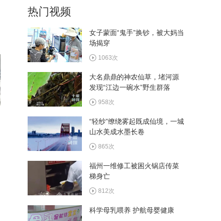
热门视频
植入手术成功实施
276次
女子蒙面“鬼手”换钞，被大妈当
场揭穿
西十高铁执行优惠票价 十堰
往返西安6.4折起
1063次
281次
大名鼎鼎的神农仙草，堵河源
发现“江边一碗水”野生群落
看村BA畅游郧阳 多家景区
推出观赛福利
958次
305次
“轻纱”缭绕雾起既成仙境，一城
山水美成水墨长卷
湖北省和美乡村篮球大赛总
决赛8月13日在郧阳区开赛
865次
275次
福州一维修工被困火锅店传菜
梯身亡
812次
科学母乳喂养 护航母婴健康