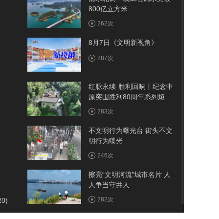
800亿立方米
262次
8月7日《文明新视角》
287次
红脉永续·胜利回响丨纪念中
原突围胜利80周年系列短视
频——古院
283次
不文明行为曝光台 街头不文
明行为曝光
246次
擦亮“文明河流”城市名片 人
人争当守井人
282次
20)
我市首例医保报销人工耳蜗