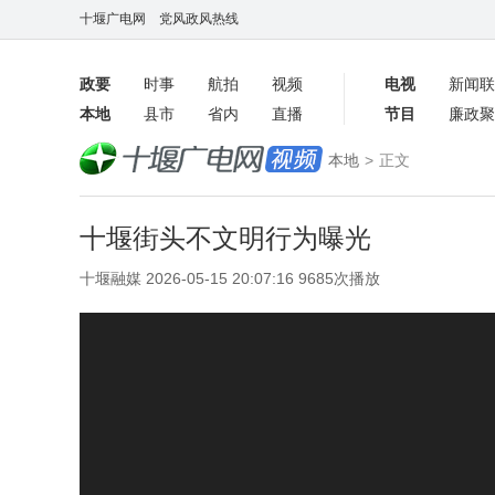
十堰广电网
党风政风热线
政要
时事
航拍
视频
电视
新闻联
本地
县市
省内
直播
节目
廉政聚
客户端
本地
>
正文
数字报
十堰街头不文明行为曝光
十堰融媒 2026-05-15 20:07:16 9685次播放