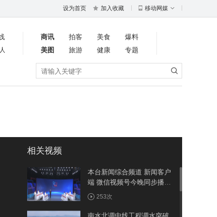
设为首页
加入收藏
移动网媒
线
商讯
拍客
美食
爆料
人
美图
旅游
健康
专题
相关视频
本台新闻综合频道 新闻客户
端 微信视频号今晚同步播出
《周五面对面》聚焦竹溪：
253次
建强省际节点县 做优农旅大
文章
南水北调中线工程调水突破