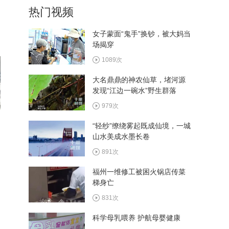
热门视频
植入手术成功实施
276次
女子蒙面“鬼手”换钞，被大妈当
场揭穿
西十高铁执行优惠票价 十堰
往返西安6.4折起
1089次
281次
大名鼎鼎的神农仙草，堵河源
发现“江边一碗水”野生群落
看村BA畅游郧阳 多家景区
推出观赛福利
979次
305次
“轻纱”缭绕雾起既成仙境，一城
山水美成水墨长卷
湖北省和美乡村篮球大赛总
决赛8月13日在郧阳区开赛
891次
275次
福州一维修工被困火锅店传菜
梯身亡
831次
科学母乳喂养 护航母婴健康