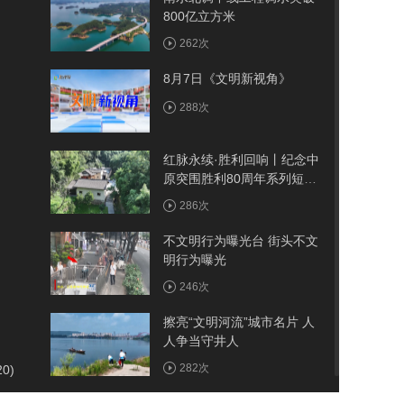
800亿立方米
262次
8月7日《文明新视角》
288次
红脉永续·胜利回响丨纪念中
原突围胜利80周年系列短视
频——古院
286次
不文明行为曝光台 街头不文
明行为曝光
246次
擦亮“文明河流”城市名片 人
人争当守井人
282次
20)
我市首例医保报销人工耳蜗