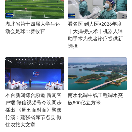
湖北省第十四届大学生运
看名医 到人医•2026年度
动会足球比赛收官
十大揭榜技术丨机器人辅
助手术为患者诊疗提供新
选择
本台新闻综合频道 新闻客
南水北调中线工程调水突
户端 微信视频号今晚同步
破800亿立方米
播出 《周五面对面》聚焦
竹溪：建强省际节点县 做
优农旅大文章