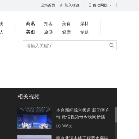
设为首页
加入收藏
移动网媒
线
商讯
拍客
美食
爆料
人
美图
旅游
健康
专题
相关视频
本台新闻综合频道 新闻客户
端 微信视频号今晚同步播出
《周五面对面》聚焦竹溪：
366次
建强省际节点县 做优农旅大
文章
南水北调中线工程调水突破