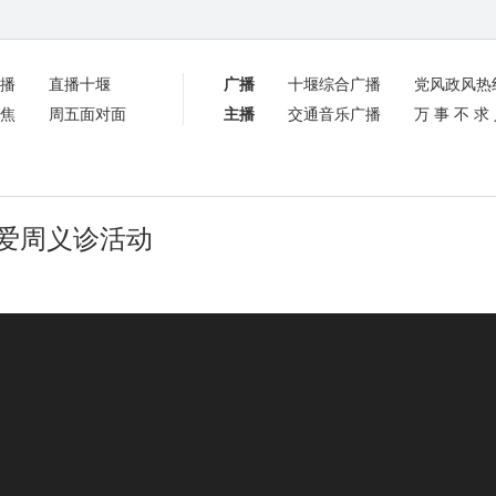
播
直播十堰
广播
十堰综合广播
党风政风热
焦
周五面对面
主播
交通音乐广播
万事不求
博爱周义诊活动