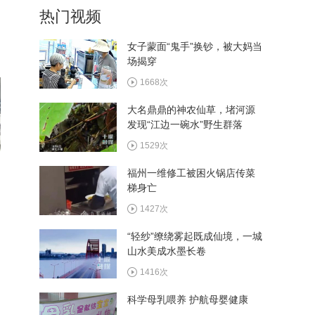
热门视频
植入手术成功实施
400次
女子蒙面“鬼手”换钞，被大妈当
场揭穿
西十高铁执行优惠票价 十堰
往返西安6.4折起
1668次
405次
大名鼎鼎的神农仙草，堵河源
发现“江边一碗水”野生群落
看村BA畅游郧阳 多家景区
推出观赛福利
1529次
426次
福州一维修工被困火锅店传菜
梯身亡
湖北省和美乡村篮球大赛总
决赛8月13日在郧阳区开赛
1427次
397次
“轻纱”缭绕雾起既成仙境，一城
山水美成水墨长卷
1416次
科学母乳喂养 护航母婴健康