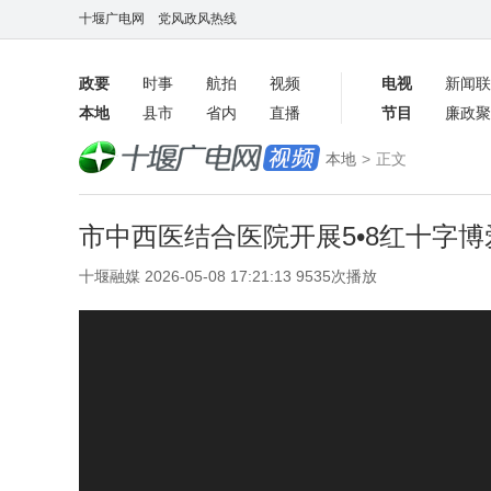
十堰广电网
党风政风热线
政要
时事
航拍
视频
电视
新闻联
本地
县市
省内
直播
节目
廉政聚
客户端
本地
>
正文
数字报
市中西医结合医院开展5•8红十字
十堰融媒 2026-05-08 17:21:13 9535次播放