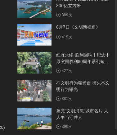
800亿立方米
389次
8月7日《文明新视角》
419次
红脉永续·胜利回响丨纪念中
原突围胜利80周年系列短视
频——古院
427次
不文明行为曝光台 街头不文
明行为曝光
381次
擦亮“文明河流”城市名片 人
人争当守井人
396次
20)
我市首例医保报销人工耳蜗