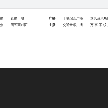
播
直播十堰
广播
十堰综合广播
党风政风热
焦
周五面对面
主播
交通音乐广播
万事不求