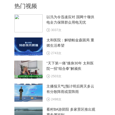
热门视频
以汛为令迅速应对 国网十堰供
电全力保障群众用电无忧
6月15日《武当神韵》
3037次
太和医院：解锁帕金森困局 重
燃生活希望
6月8日《武当神韵》
2743次
“天下第一痛”缠身30年 太和医
院一招“组合拳”解顽疾
6月1日《武当神韵》
2503次
主播报天气|预计明后两天多云
有分散阵雨或雷阵雨
2498次
看村BA游郧阳 多家景区推出观
赛专属福利