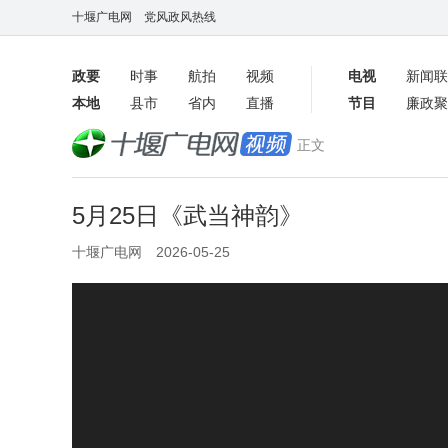
十堰广电网
党风政风热线
政要
时事
航拍
视频
电视
新闻联
本地
县市
省内
直播
节目
廉政聚
客户端
正文
数字报
5月25日《武当神韵》
十堰广电网 2026-05-25