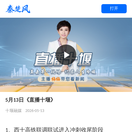
打开
5月13日《直播十堰》
2026-05-13
十堰融媒
1、西十高铁联调联试进入冲刺收尾阶段