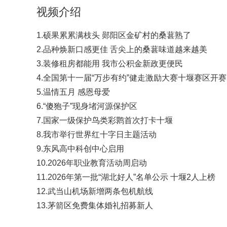
视频介绍
1.硕果累累满枝头 郧阳区金矿村的桑葚熟了
2.品种焕新口感更佳 舌尖上的桑葚味道越来越美
3.装修租房都能用 我市公积金新政更便民
4.全国第十一届“万步有约”健走激励大赛十堰赛区开赛
5.温情五月 感恩母爱
6.“傻狍子”现身堵河源保护区
7.国家一级保护鸟类彩鹮首次打卡十堰
8.我市举行世界红十字日主题活动
9.东风高中科创中心启用
10.2026年职业教育活动周启动
11.2026年第一批“湖北好人”名单公示 十堰2人上榜
12.武当山机场新增两条包机航线
13.茅箭区免费集体婚礼招募新人