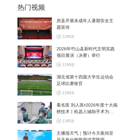
热门视频
房县开展未成年人暑期安全主
题宣传
7月1日《直播十堰》
1240次
2026年竹山县新时代文明实践
项目展演（决赛）举行
6月30日《直播十堰》
1199次
湖北省第十四届大学生运动会
足球比赛收官
6月29日《直播十堰》
1189次
看名医 到人医•2026年度十大揭
榜技术丨机器人辅助手术为患
者诊疗提供新选择
1185次
主播报天气｜预计今天夜间至
后天有分散阵雨或雷阵雨