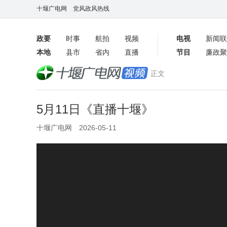
十堰广电网
党风政风热线
政要
时事
航拍
视频
电视
新闻联
本地
县市
省内
直播
节目
廉政聚
客户端
正文
数字报
5月11日《直播十堰》
十堰广电网 2026-05-11