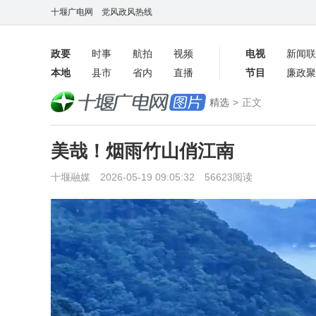
十堰广电网
党风政风热线
政要
时事
航拍
视频
电视
新闻联
本地
县市
省内
直播
节目
廉政聚
客户端
精选
>
正文
数字报
美哉！烟雨竹山俏江南
十堰融媒 2026-05-19 09:05:32 56623阅读