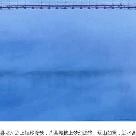
竹山县堵河之上轻纱漫笼，为县城披上梦幻滤镜。远山如黛，近水