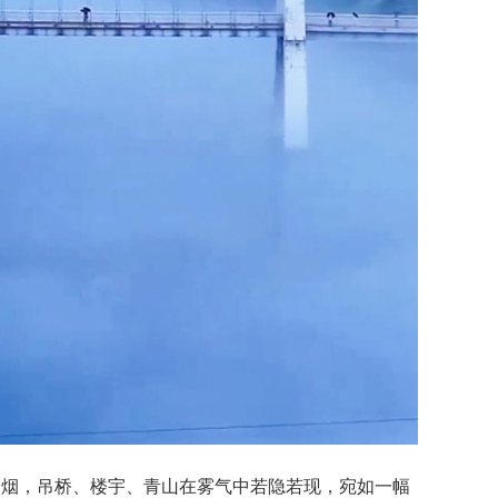
含烟，吊桥、楼宇、青山在雾气中若隐若现，宛如一幅