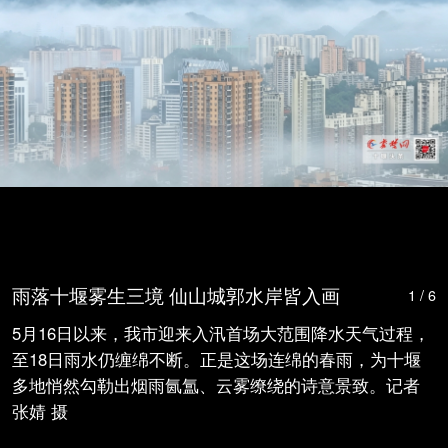
雨落十堰雾生三境 仙山城郭水岸皆入画
1 / 6
5月16日以来，我市迎来入汛首场大范围降水天气过程，
至18日雨水仍缠绵不断。正是这场连绵的春雨，为十堰
多地悄然勾勒出烟雨氤氲、云雾缭绕的诗意景致。记者
张婧 摄