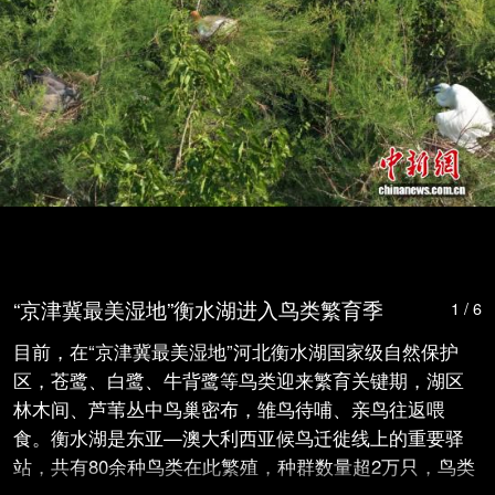
“京津冀最美湿地”衡水湖进入鸟类繁育季
1 / 6
目前，在“京津冀最美湿地”河北衡水湖国家级自然保护
区，苍鹭、白鹭、牛背鹭等鸟类迎来繁育关键期，湖区
林木间、芦苇丛中鸟巢密布，雏鸟待哺、亲鸟往返喂
食。衡水湖是东亚—澳大利西亚候鸟迁徙线上的重要驿
站，共有80余种鸟类在此繁殖，种群数量超2万只，鸟类
繁殖期从每年3月持续至8月。图为5月12日，牛背鹭、白