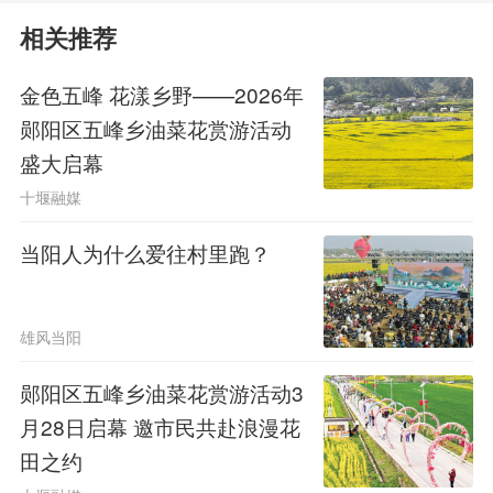
大油菜团队指导下，陈长华在麦收后复
相关推荐
播耐盐碱油菜，把产出的油菜全部翻压
金色五峰 花漾乡野——2026年
作绿肥，再种冬小麦。被“滋养”过的土
郧阳区五峰乡油菜花赏游活动
壤改善显著，长出了沉甸甸的麦子。经
盛大启幕
测产，今年的小麦亩产358.12公斤，比
十堰融媒
一年前未翻压时增产109.12公斤，增幅
当阳人为什么爱往村里跑？
达到45.72%。
雄风当阳
“生物改良盐碱地，还得靠油
郧阳区五峰乡油菜花赏游活动3
菜。”陈长华说，耕地盐碱化严重、土
月28日启幕 邀市民共赴浪漫花
地贫瘠、秋冬饲草短缺，新疆三大农业
田之约