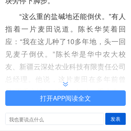
块旁停下脚步。
“这么重的盐碱地还能倒伏。”有人
指着一片麦田说道。陈长华笑着回
应：“我在这儿种了10多年地，头一回
见麦子倒伏。”陈长华是华中农大校
友、新疆云深处农业科技有限责任公司
总经理。他说，这片麦田在多年前曾
是“不毛之地”，后来一年种一季小麦，
打开APP阅读全文
麦子稀稀拉拉，收成很不理想。
发表
改变从2025年7月开始。在华中农