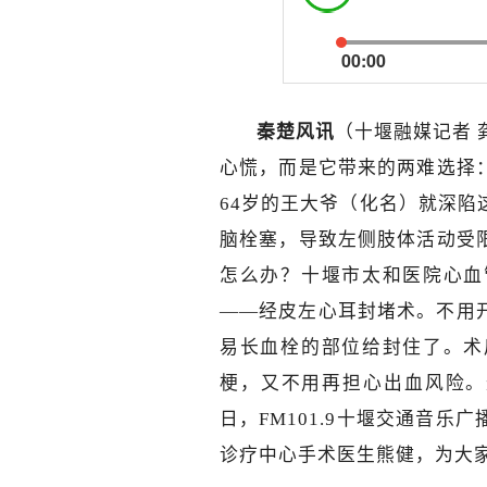
00:00
秦楚风讯
（十堰融媒记者
心慌，而是它带来的两难选择
64岁的王大爷（化名）就深
脑栓塞，导致左侧肢体活动受
怎么办？十堰市太和医院心血
——经皮左心耳封堵术。不用
易长血栓的部位给封住了。术
梗，又不用再担心出血风险。
日，FM101.9十堰交通音
诊疗中心手术医生熊健，为大