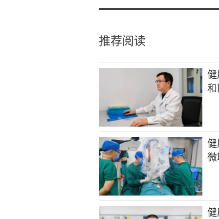
推荐阅读
健
和
健
微
健