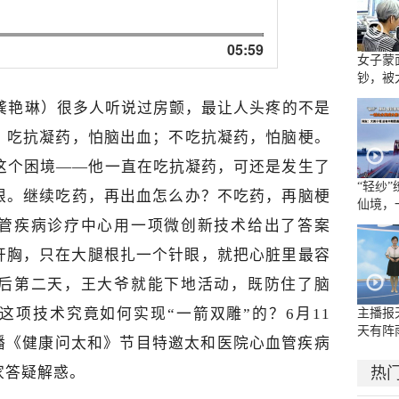
05:59
女子蒙
钞，被
 龚艳琳）很多人听说过房颤，最让人头疼的不是
：吃抗凝药，怕脑出血；不吃抗凝药，怕脑梗。
陷这个困境——他一直在吃抗凝药，可还是发生了
“轻纱
限。继续吃药，再出血怎么办？不吃药，再脑梗
仙境，
水墨长
管疾病诊疗中心用一项微创新技术给出了答案
开胸，只在大腿根扎一个针眼，就把心脏里最容
后第二天，王大爷就能下地活动，既防住了脑
这项技术究竟如何实现“一箭双雕”的？6月11
主播报
天有阵
乐广播《健康问太和》节目特邀太和医院心血管疾病
地大雨
家答疑解惑。
热