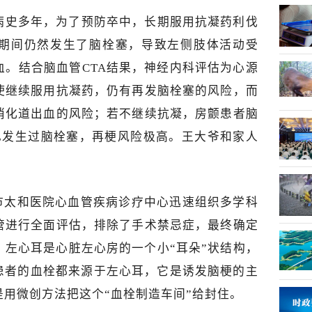
病史多年，为了预防卒中，长期服用抗凝药利伐
期间仍然发生了脑栓塞，导致左侧肢体活动受
血。结合脑血管CTA结果，神经内科评估为心源
使继续服用抗凝药，仍有再发脑栓塞的风险，而
消化道出血的风险；若不继续抗凝，房颤患者脑
已发生过脑栓塞，再梗风险极高。王大爷和家人
。
市太和医院心血管疾病诊疗中心迅速组织多学科
管进行全面评估，排除了手术禁忌症，最终确定
，左心耳是心脏左心房的一个小“耳朵”状结构，
颤患者的血栓都来源于左心耳，它是诱发脑梗的主
是用微创方法把这个“血栓制造车间”给封住。