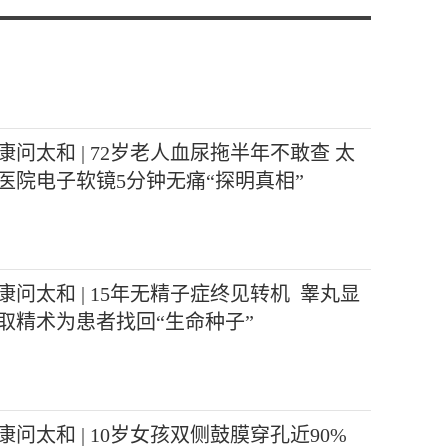
康问太和 | 72岁老人血尿拖半年不敢查 太
医院电子软镜5分钟无痛“探明真相”
康问太和 | 15年无精子症终见转机 睾丸显
取精术为患者找回“生命种子”
康问太和 | 10岁女孩双侧鼓膜穿孔近90%