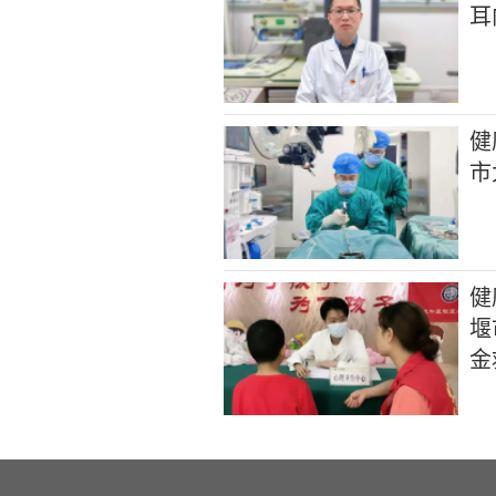
耳
健
市
健
堰
金