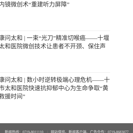
内镜微创术“重建听力屏障”
康问太和 | 一束“光刀”精准切喉癌——十堰
太和医院微创技术让患者不开颈、保住声
康问太和 | 数小时逆转极端心理危机——十
市太和医院快速抗抑郁中心为生命争取“黄
救援时间”
新闻热线：0719-8011110
|
网站值班、新闻客户端、广告合作：0719-8683077