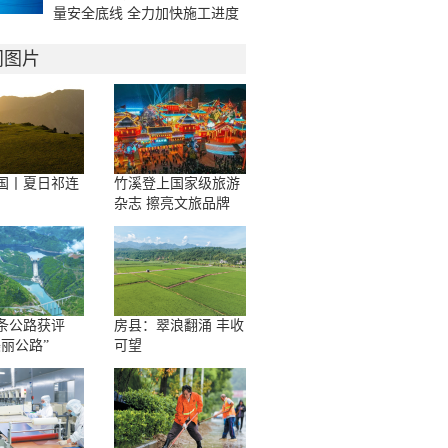
量安全底线 全力加快施工进度
门图片
国丨夏日祁连
竹溪登上国家级旅游
杂志 擦亮文旅品牌
条公路获评
房县：翠浪翻涌 丰收
美丽公路”
可望