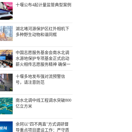
十堰公布4起计量监管典型案例
湖北堵河源保护区红外相机下
多种野生动物和谐同框
中国志愿服务基金会南水北调
水源地保护专项基金正式启动
薪火相传志愿服务精神 确保一
泓清水永续北上 徐福顺讲话 王
永辉致辞 余珂主持
十堰多地发布强对流预警信
号，请注意防范
南水北调中线工程调水突破800
亿立方米
余珂以“四不两直”方式调研督
导重点项目建设工作：严守质