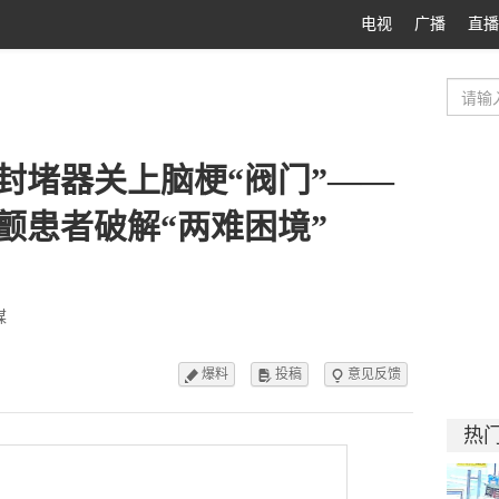
电视
广播
直播
封堵器关上脑梗“阀门”——
颤患者破解“两难困境”
媒
爆料
投稿
意见反馈



热