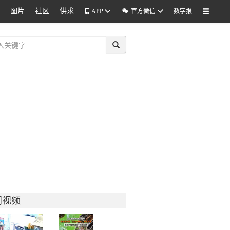
图片
社区
供求

APP
官方微信
数字报
门视频