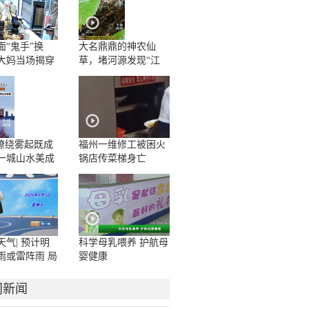
面“鬼手”换
大名鼎鼎的神农仙
大妈当场揭穿
草，堵河源发现“江
边一碗水”野生群落
”缭绕雾起既成
福州一维修工被困火
一城山水美成
锅店传菜梯身亡
卷
天气| 预计明
科学母乳喂养 护航母
雨或雷阵雨 局
婴健康
或暴雨
门新闻