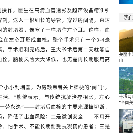
创操作，医生在高清血管造影及超声设备精准引
热
穿刺，送入一根细长的导管，穿过房间隔，直达
用的封堵器，像塞子一样堵住左心耳。这样，血
会在左心耳形成血栓。整个手术只有一个3-4毫
高。手术顺利完成后，王大爷术后第二天就能自
美丽中
血栓，脑梗风险大大降低，也无需再长期服用高
山
个小小封堵器，为房颤患者关上脑梗的‘阀门’，
心生活。”熊健表示，与传统抗凝治疗相比，左心
十堰两
“全国
“一劳永逸”——封堵后血栓的主要来源被切断，
药，降低了出血风险；二是微创安全——不用开
龄、怕手术、不能长期耐受抗凝药的患者；三是