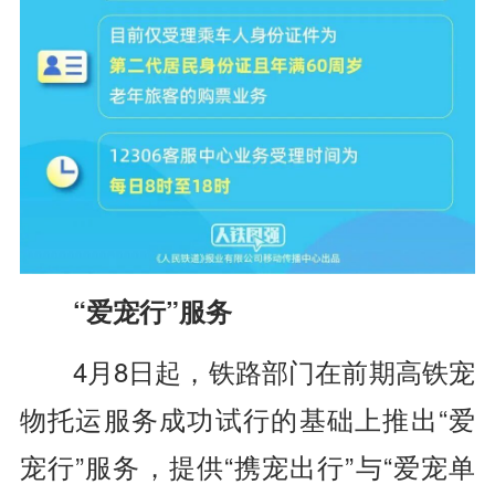
“爱宠行”服务
4月8日起，铁路部门在前期高铁宠
物托运服务成功试行的基础上推出“爱
宠行”服务，提供“携宠出行”与“爱宠单