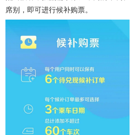
席别，即可进行候补购票。