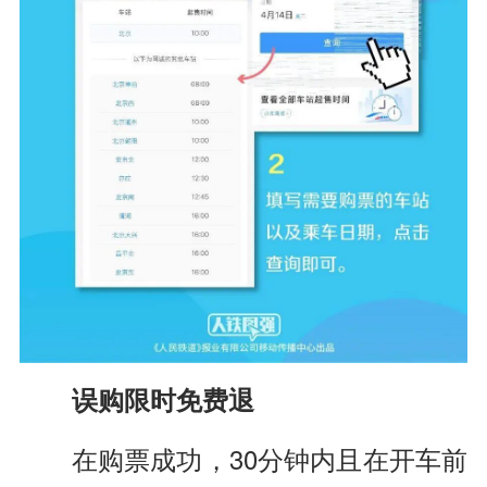
误购限时免费退
在购票成功，30分钟内且在开车前