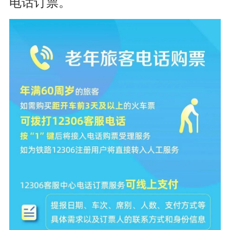
电话订票。