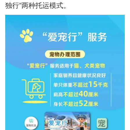
独行”两种托运模式。