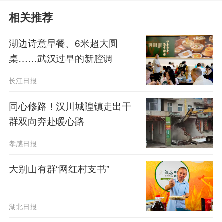
组织，成立八斗湾、陈策楼党小组，这
相关推荐
是大别山地区最早的党小组。一时间，
湖边诗意早餐、6米超大圆
桌……武汉过早的新腔调
昔日沉寂的小村庄一跃成为鄂东革命策
长江日报
源地。
同心修路！汉川城隍镇走出干
“那时候，全村人都拧成一股绳跟
群双向奔赴暖心路
着党干革命，陈潭秋同志更是舍小家为
孝感日报
大家!”陈策楼村党总支书记吴建芳说，
大别山有群“网红村支书”
自己是听着陈潭秋的红色故事长大的。
残酷的斗争中，反动势力对革命据
湖北日报