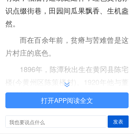
识点缀街巷，田园间瓜果飘香、生机盎
然。
而在百余年前，贫瘠与苦难曾是这
片村庄的底色。
1896年，陈潭秋出生在黄冈县陈宅
楼(今黄州区陈策楼村)。1920年他与董
必武等建立武汉共产党早期组织，1921
打开APP阅读全文
年参加中共一大，成为中国共产党的创
始人之一。中共一大召开后，陈潭秋回
发表
到家乡黄冈县从事革命活动，发展党的