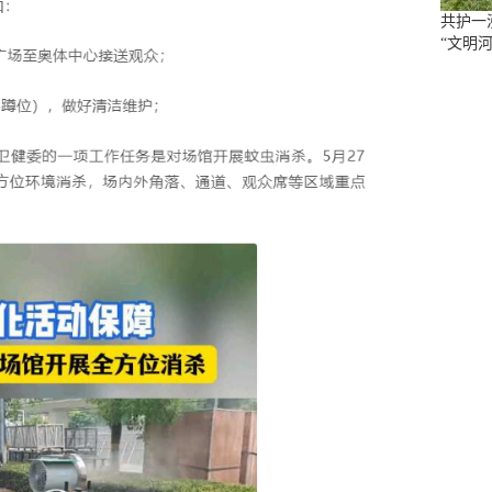
共护一
“文明河