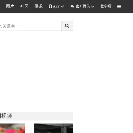
图片
社区
供求

APP
官方微信
数字报
门视频