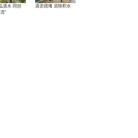
泓清水 同创
清淤疏堵 消除积水
流”