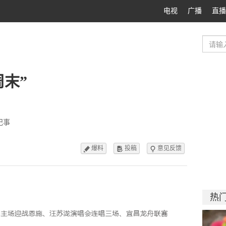
电视
广播
直播
末”
纪事
爆料
投稿
意见反馈



热