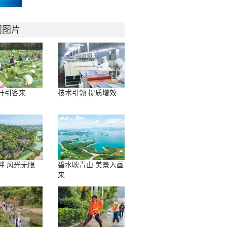
门图片
开引客来
技术引领 提质增效
畔 风光无限
碧水映青山 美景入画
来