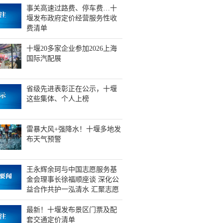
事关高速过路费、停车费…十
堰发布政府定价经营服务性收
费清单
十堰20多家企业参加2026上海
国际汽配展
省级先进表彰正在公示，十堰
这些集体、个人上榜
雷暴大风+强降水！十堰多地发
布天气预警
王永辉余珂与中国志愿服务基
金会理事长徐福顺座谈 深化公
益合作共护一泓清水 汇聚志愿
力量同筑生态屏障
最新！十堰发布景区门票及配
套交通定价清单