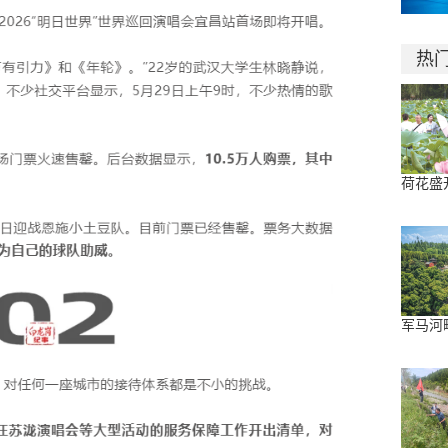
热
荷花盛
军马河