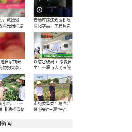
船，救援迟
普通库房违规囤积危
视曝光网红漂
险化学品，主要负责
人一问三不知
孩遭自家饲养
以意念破局 让康复自
宠物狗突袭，
主：十堰市人民医院
咬伤10多处，
康复医学科脑机接口
撕裂
示范病房正式启用
间小路上丨一
市纪委监委：精准监
润 非遗拓富路
督 护航“三夏”生产
门新闻