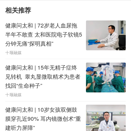
胱用水扩张，既能明确诊断，又能同时
相关推荐
电灼掉溃疡病灶；随后给膀胱逼尿肌注
健康问太和 | 72岁老人血尿拖
射肉毒素，降低其过度活跃的程度。术
半年不敢查 太和医院电子软镜5
分钟无痛“探明真相”
后配合口服药物控制症状，并进行膀胱
十堰融媒
灌注修复破损的黏膜屏障，双管齐下，
健康问太和 | 15年无精子症终
减少复发。整个手术创伤很小，仅40分
见转机 睾丸显微取精术为患者
钟就顺利结束。
找回“生命种子”
十堰融媒
赵阿姨复诊时说，现在白天可以两
健康问太和 | 10岁女孩双侧鼓
小时才去一次厕所，一天七八次，每次
膜穿孔近90% 耳内镜微创术“重
尿量能达到150毫升以上；夜尿从十余
建听力屏障”