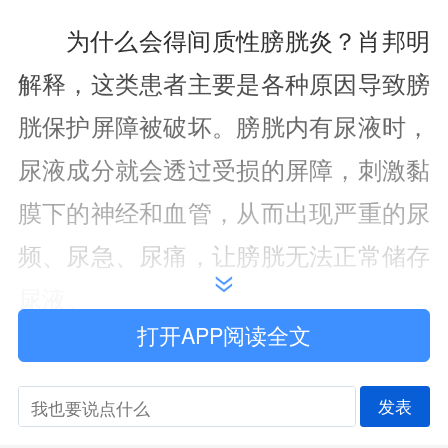
为什么会得间质性膀胱炎？肖邦明
解释，这类患者主要是各种原因导致膀
胱保护屏障被破坏。膀胱内有尿液时，
尿液成分就会透过受损的屏障，刺激黏
膜下的神经和血管，从而出现严重的尿
频、尿急、尿痛，让膀胱无法正常储存
尿液。
打开APP阅读全文
针对赵阿姨的病情，肖邦明所在的
医疗团队制定了个性化综合治疗方案。
发表
首先进行一个微创手术：在麻醉下将膀