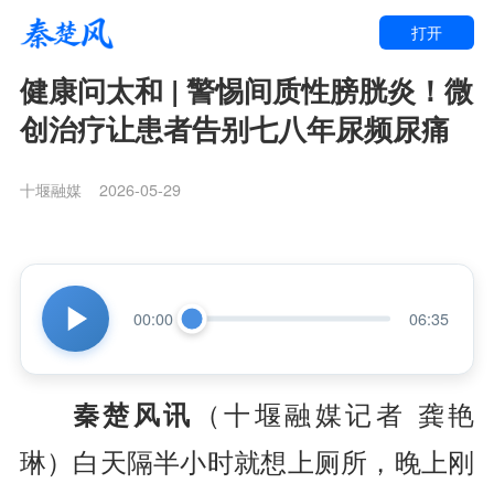
打开
健康问太和 | 警惕间质性膀胱炎！微
创治疗让患者告别七八年尿频尿痛
十堰融媒
2026-05-29
00:00
06:35
秦楚风讯
（十堰融媒记者 龚艳
琳）白天隔半小时就想上厕所，晚上刚