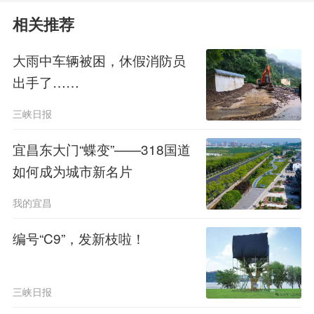
的重要区域。截至目前，三峡集团已建
相关推荐
成独具特色的长江珍稀植物保育基地，
大雨中车辆被困，休假消防员
累计完成迁地保护珍稀植物2160余种、
出手了……
3.2余万株，成活率超过90%，为全球
三峡日报
大型工程生物多样性保护提供了可借鉴
宜昌东大门“蝶变”——318国道
的中国方案。
如何成为城市新名片
39.6公里老国道
我的宜昌
编号“C9”，发新枝啦！
变身三峡网红风景线
当日中午，采访团乘车行至宜昌G
三峡日报
348三峡公路，西陵峡如壮美画卷铺展