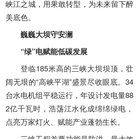
峡江之城，用果敢转型，为未来留下醉
美底色。
巍巍大坝守安澜
“绿”电赋能低碳发展
登临185米高的三峡大坝坝顶，壮
阔无垠的“高峡平湖”盛景尽收眼底。34
台水电机组平稳运行，年设计发电量88
2亿千瓦时，浩荡江水化成绵绵绿电，
点亮万家灯火、赋能产业蓬勃生长。
三峡工程首要功能是防洪，最大效