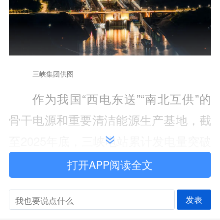
三峡集团供图
作为我国“西电东送”“南北互供”的
骨干电源和重要清洁能源生产基地，截
至2025年底，三峡电站累计发电量突破
1.8万亿千瓦时，相当于节约标准煤约
打开APP阅读全文
5.4亿吨，减排二氧化碳约14.8亿吨。
发表
三峡库区也是我国生物多样性保护