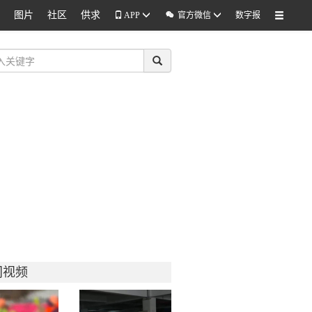
图片
社区
供求

APP
官方微信
数字报
门视频