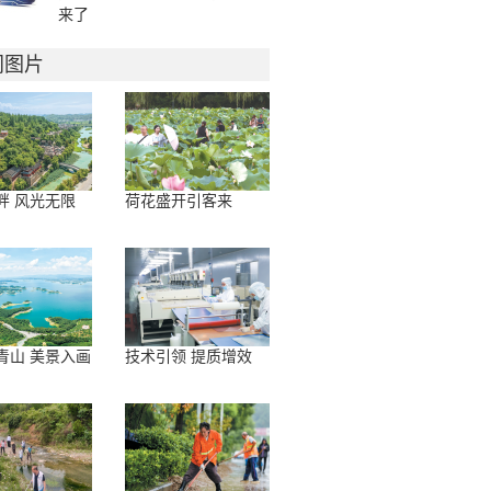
来了
门图片
畔 风光无限
荷花盛开引客来
青山 美景入画
技术引领 提质增效