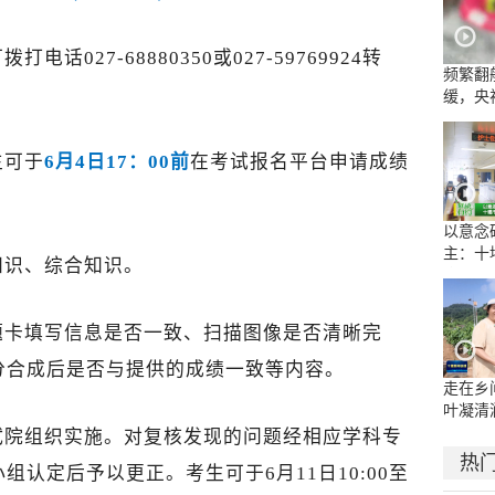
话027-68880350或027-59769924转
频繁翻
缓，央
流乱象
生可于
6月4日17：00前
在考试报名平台申请成绩
以意念
主：十
知识、综合知识。
康复医
示范病
题卡填写信息是否一致、扫描图像是否清晰完
分合成后是否与提供的成绩一致等内容。
走在乡
叶凝清
试院组织实施。对复核发现的问题经相应学科专
热
认定后予以更正。考生可于6月11日10:00至