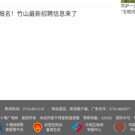
共护一
“文明河
报名！竹山最新招聘信息来了
新闻热线：0719-8011110
|
网站值班、新闻客户端、广告合作：0719-8683077
广电网 版权所有 未经同意不得复制或镜像 鄂新网备：420302 视听许可：鄂备
十堰网络警
经营性网站
中国互联网
中
察报警平台
备案信息
举报中心
传