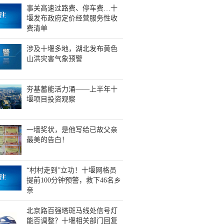
事关高速过路费、停车费…十
堰发布政府定价经营服务性收
费清单
涉及十堰多地，湖北发布黄色
山洪灾害气象预警
夯基蓄能活力涌——上半年十
堰项目投资观察
一墙奖状，是他写给已故父亲
最美的告白！
“村村走到”立功！十堰网格员
提前100分钟预警，救下46名乡
亲
北京路百强塔斑马线处信号灯
能否调整？十堰相关部门回复