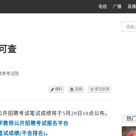
电视
广播
直播
可查
教育考试院
爆料
投稿
意见反馈



公开招聘考试笔试成绩将于5月29日10点公布。
热
小学教师公开招聘考试报名平台
笔试成绩(不含排名)。