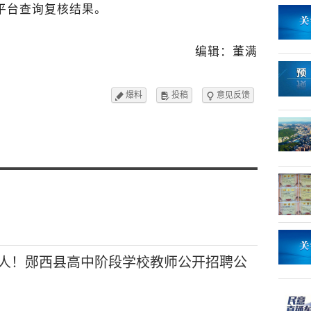
报名平台查询复核结果。
编辑：董满
爆料
投稿
意见反馈



3人！郧西县高中阶段学校教师公开招聘公