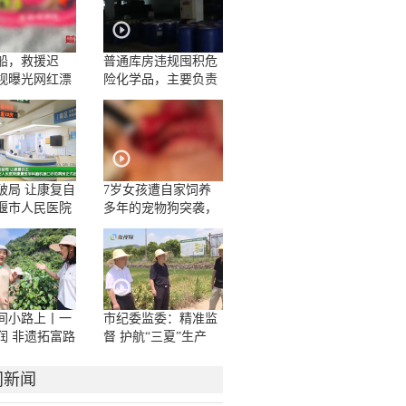
船，救援迟
普通库房违规囤积危
视曝光网红漂
险化学品，主要负责
人一问三不知
破局 让康复自
7岁女孩遭自家饲养
堰市人民医院
多年的宠物狗突袭，
学科脑机接口
面部被咬伤10多处，
房正式启用
嘴唇被撕裂
间小路上丨一
市纪委监委：精准监
润 非遗拓富路
督 护航“三夏”生产
门新闻