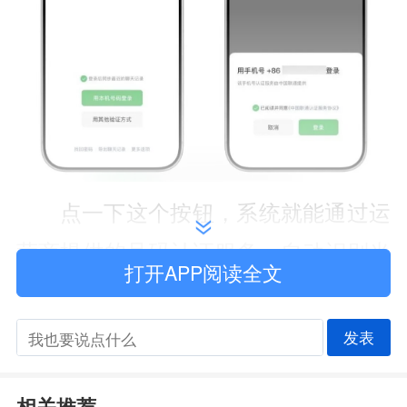
点一下这个按钮，系统就能通过运
营商提供的号码认证服务，自动识别当
打开APP阅读全文
前 SIM 卡绑定的手机号，不用输密
码、不用等验证码，直接一键登录。使
发表
用的时候记得保持蜂窝数据开启就行。