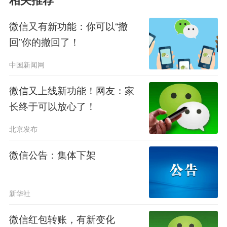
相关推荐
不过需要注意的是，这个功能只适
微信又有新功能：你可以“撤
用于已经登录过该微信的“旧设备”。如
回”你的撤回了！
果是全新设备首次登录，为了账号安
中国新闻网
全，仍然需要通过验证码或密码验证流
微信又上线新功能！网友：家
程。
长终于可以放心了！
微信视频通话支持横屏
北京发布
第三个功能，是“视频党福音”!以前
微信公告：集体下架
微信视频通话只能竖屏，想拍个全景、
跟家人一起同框，镜头一拉远画面就变
新华社
得局促拥挤。
微信红包转账，有新变化