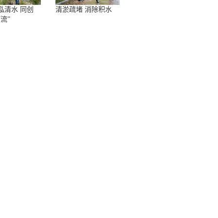
泓清水 同创
清淤疏堵 消除积水
流”