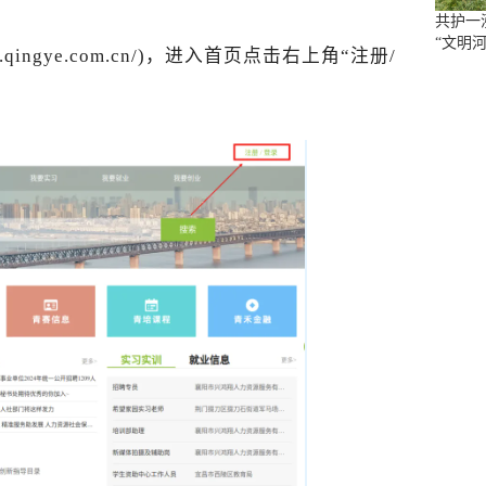
共护一
“文明河
w.qingye.com.cn/)，
进入首页
点击右上角“注册/