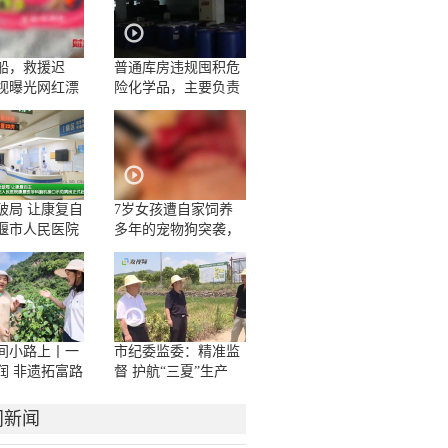
船，救援迟
普通库房违规囤积危
视曝光网红漂
险化学品，主要负责
人一问三不知
破局 让康复自
7岁女孩遭自家饲养
堰市人民医院
多年的宠物狗突袭，
学科脑机接口
面部被咬伤10多处，
房正式启用
嘴唇被撕裂
间小路上丨一
市纪委监委：精准监
润 非遗拓富路
督 护航“三夏”生产
门新闻