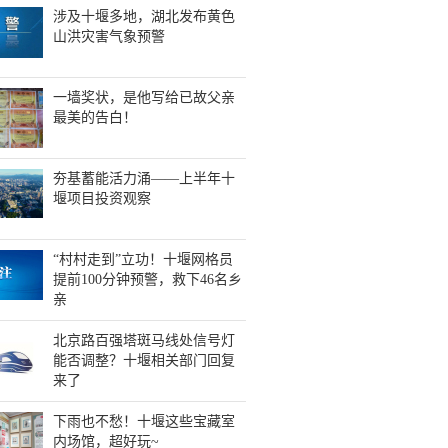
涉及十堰多地，湖北发布黄色
山洪灾害气象预警
一墙奖状，是他写给已故父亲
最美的告白！
夯基蓄能活力涌——上半年十
堰项目投资观察
“村村走到”立功！十堰网格员
提前100分钟预警，救下46名乡
亲
北京路百强塔斑马线处信号灯
能否调整？十堰相关部门回复
来了
下雨也不愁！十堰这些宝藏室
内场馆，超好玩~