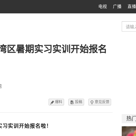
电视
广播
直播
湾区暑期实习实训开始报名
湾
爆料
投稿
意见反馈



热
实习实训开始报名啦！