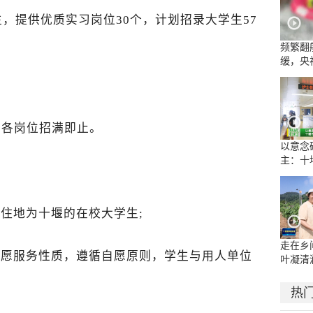
，提供优质实习岗位30个，计划招录大学生57
频繁翻
缓，央
流乱象
日，各岗位招满即止。
以意念
主：十
康复医
示范病
居住地为十堰的在校大学生;
走在乡
志愿服务性质，遵循自愿原则，学生与用人单位
叶凝清
热