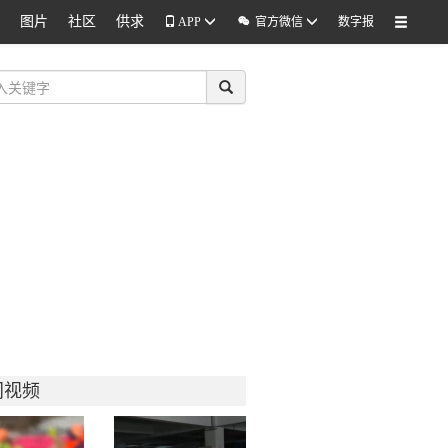
图片
社区
供求

APP
官方微信
数字报
门视频