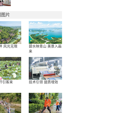
门图片
畔 风光无限
碧水映青山 美景入画
来
开引客来
技术引领 提质增效