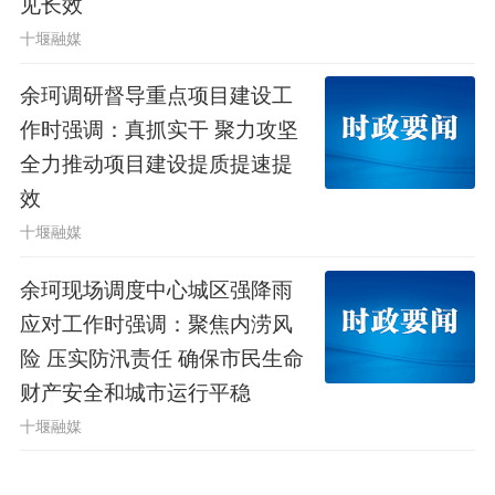
见长效
十堰融媒
余珂调研督导重点项目建设工
作时强调：真抓实干 聚力攻坚
全力推动项目建设提质提速提
效
十堰融媒
余珂现场调度中心城区强降雨
应对工作时强调：聚焦内涝风
险 压实防汛责任 确保市民生命
财产安全和城市运行平稳
十堰融媒